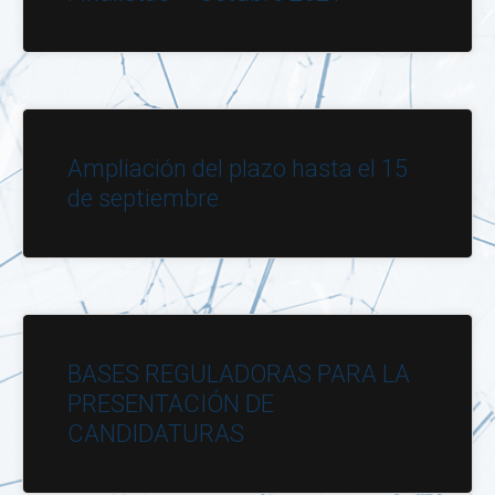
Ampliación del plazo hasta el 15
de septiembre
BASES REGULADORAS PARA LA
PRESENTACIÓN DE
CANDIDATURAS