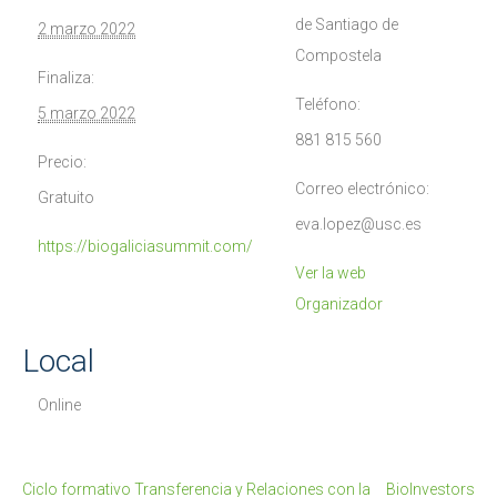
de Santiago de
2 marzo 2022
Compostela
Finaliza:
Teléfono:
5 marzo 2022
881 815 560
Precio:
Correo electrónico:
Gratuito
eva.lopez@usc.es
https://biogaliciasummit.com/
Ver la web
Organizador
Local
Online
Ciclo formativo Transferencia y Relaciones con la
BioInvestors