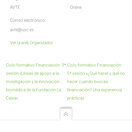
AVTE
Online
Correo electrónico:
avte@usc.es
Ver la web Organizador
Ciclo formativo Financiación: 3ª
Ciclo formativo Financiación:
sesión «Líneas de apoyo a la
5ª sesión «¿Qué hacer y qué no
investigación y la innovación
hacer cuando buscas
biomédica de la Fundación La
financiación? Una experiencia
Caixa»
práctica»