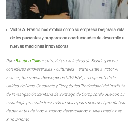
Víctor A. Francis nos explica cómo su empresa mejora la vida
de los pacientes y proporciona oportunidades de desarrollo a
nuevas medicinas innovadoras
Para
Blasting Talks
– entrevistas exclusivas de Blasting News
con líderes empresariales y culturales – entrevistan a Víctor A.
Francis, Bussiness Developer de DIVERSA, una spin-off de
la
Unidad de Nano-Oncología y Terapéutica Traslacional del Instituto
de Investigación Sanitaria de Santiago de Compostela que con su
tecnología pretende traer más terapias para mejorar el pronóstico
de pacientes de todo el mundo desarrollando nuevas medicinas
innovadoras.