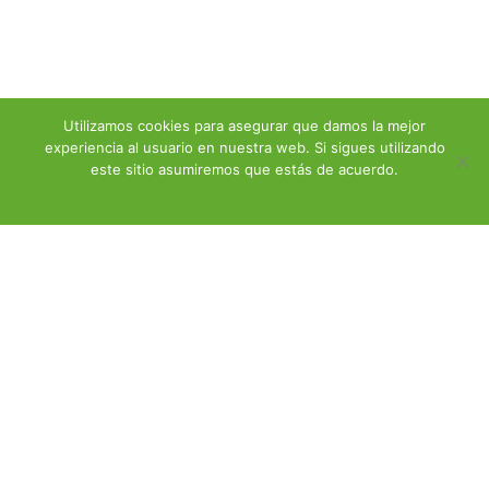
Utilizamos cookies para asegurar que damos la mejor
experiencia al usuario en nuestra web. Si sigues utilizando
este sitio asumiremos que estás de acuerdo.
Estoy de acuerdo
Leer más
Programa BioArgos21 – Listado
de Ganadores – Noviembre 2021