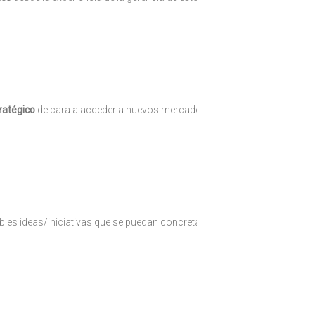
ratégico
de cara a acceder a nuevos mercados en
sectores bio,
bles ideas/iniciativas que se puedan concretar en proyectos.