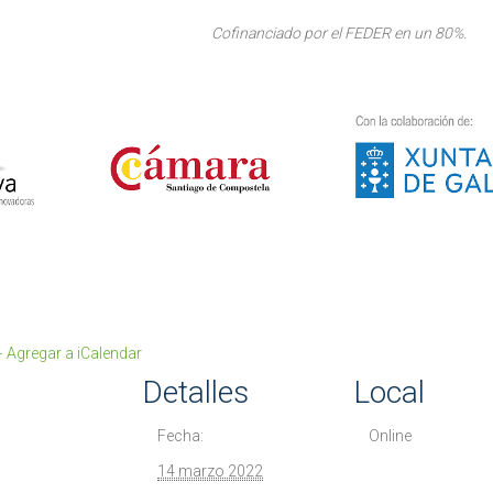
Cofinanciado por el FEDER en un 80%.
+ Agregar a iCalendar
Detalles
Local
Fecha:
Online
14 marzo 2022