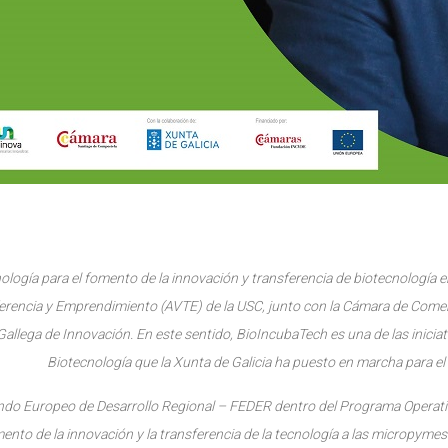
ogía para el fomento de la innovación y transferencia de biotecnología en 
sferencia y Emprendimiento (AVTE) de la USC, junto con la Cámara de Come
Gallega de Innovación. En este sentido, BioIncubaTech es una de las iniciat
Biotecnología que la Xunta de Galicia ha puesto en marcha para e
Fondo Europeo de Desarrollo Regional – FEDER dentro del Programa Opera
mento de la innovación y la transferencia de la tecnología a las micropym