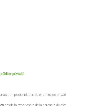
úblico-privada’
arias con posibilidades de encuentros privados con el ponente.
des
desde la experiencia de la gerencia de este importante centro de