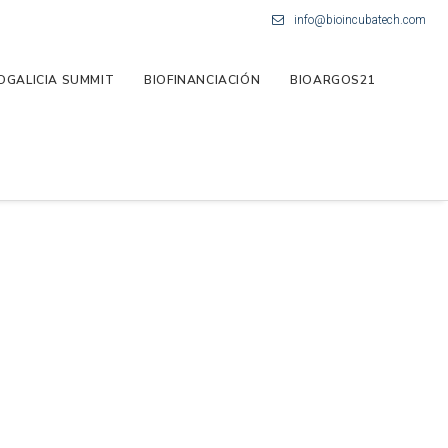
info@bioincubatech.com
OGALICIA SUMMIT
BIOFINANCIACIÓN
BIOARGOS21