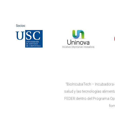
“BioIncubaTech – Incubadora de
salud y las tecnologías alimen
FEDER dentro del Programa Ope
fom