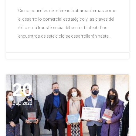
Cinco ponentes de referencia abarcan temas como
el desarrollo comercial estratégico y las claves del
éxito en la transferencia del sector biotech. Los
encuentros de este ciclo se desarrollarán hasta…
20
DEC 2021