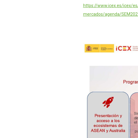
https://www.icex.es/icex/es
mercados/agenda/SEM202