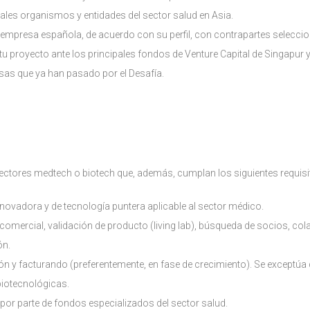
ales organismos y entidades del sector salud en Asia.
empresa española, de acuerdo con su perfil, con contrapartes selecci
u proyecto ante los principales fondos de Venture Capital de Singapur y
s que ya han pasado por el Desafía.
ectores medtech o biotech que, además, cumplan los siguientes requisi
novadora y de tecnología puntera aplicable al sector médico.
comercial, validación de producto (living lab), búsqueda de socios, co
ón.
ón y facturando (preferentemente, en fase de crecimiento). Se exceptúa 
biotecnológicas.
por parte de fondos especializados del sector salud.