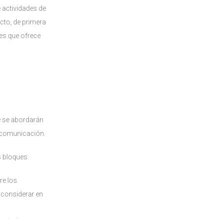
 actividades de
cto, de primera
es que ofrece
e se abordarán
a comunicación.
 bloques:
re los
 considerar en