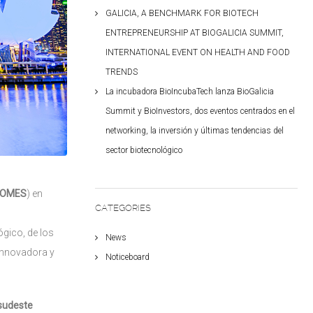
GALICIA, A BENCHMARK FOR BIOTECH
ENTREPRENEURSHIP AT BIOGALICIA SUMMIT,
INTERNATIONAL EVENT ON HEALTH AND FOOD
TRENDS
La incubadora BioIncubaTech lanza BioGalicia
Summit y BioInvestors, dos eventos centrados en el
networking, la inversión y últimas tendencias del
sector biotecnológico
COMES
) en
CATEGORIES
gico, de los
News
 innovadora y
Noticeboard
 sudeste