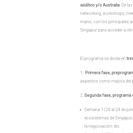
asiático y/o Australia
. De la
networking, workshops, mento
mano, con los principales 
Singapur para acceder a ot
El programa se divide en
tre
1 .
Primera fase, preprogra
aspectos como mejora del pit
2.
Segunda fase, programa 
Semana 1 (20 al 24 de jun
ecosistemas de Singapur, 
la negociación, etc.