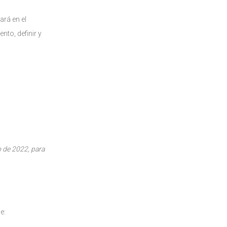
ará en el
nto, definir y
o de 2022, para
e: