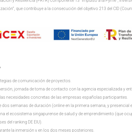
ción y Resiliencia (PRTR) componente 13 “Impulso a la Pyme”, Inversi
ización”, que contribuye a la consecución del objetivo 213 del CID (Coun
A
ategias de comunicación de proyectos.
ersión, jornada de toma de contacto con la agencia especializada y ent
las necesidades concretas de las empresas españolas participantes.
dos semanas de duración (online en la primera semana, y presencial e
na el ecosistema singapurense de salud y de emprendimiento (que ocup
ses del ranking DE EIU).
urante la inmersión y en los dos meses posteriores.