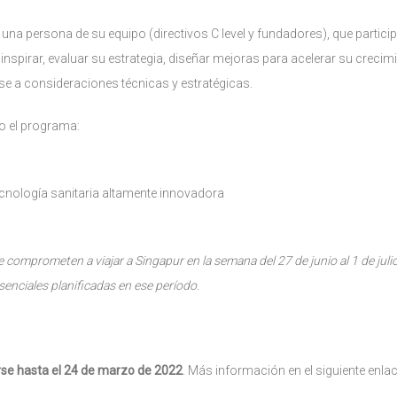
una persona de su equipo (directivos C level y fundadores), que particip
nspirar, evaluar su estrategia, diseñar mejoras para acelerar su crecimie
ase a consideraciones técnicas y estratégicas.
do el programa:
cnología sanitaria altamente innovadora
 comprometen a viajar a Singapur en la semana del 27 de junio al 1 de juli
senciales planificadas en ese período.
arse hasta el 24 de marzo de 2022
. Más información en el siguiente enlac