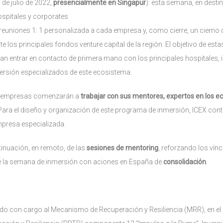
 de julio de 2022,
presencialmente en Singapur
): esta semana, en destino
hospitales y corporates
 reuniones 1: 1 personalizada a cada empresa y, como cierre, un cierno
nte los principales fondos venture capital de la región. El objetivo de e
n entrar en contacto de primera mano con los principales hospitales, i
ersión especializados de este ecosistema.
s empresas comenzarán a
trabajar con sus mentores, expertos en los 
 Para el diseño y organización de este programa de inmersión, ICEX cont
mpresa especializada.
tinuación, en remoto, de las
sesiones de mentoring
, reforzando los vínc
 la semana de inmersión con aciones en España de
consolidación
.
do con cargo al Mecanismo de Recuperación y Resiliencia (MRR), en el