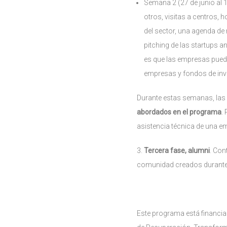
Semana 2 (27 de junio al 1
otros, visitas a centros, 
del sector, una agenda de
pitching de las startups a
es que las empresas pueda
empresas y fondos de inv
Durante estas semanas, la
abordados en el programa
.
asistencia técnica de una e
3.
Tercera fase, alumni
. Con
comunidad creados durante
Este programa está financia