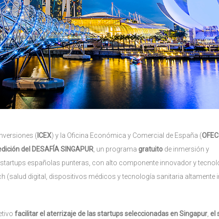
nversiones (
ICEX
) y la Oficina Económica y Comercial de España (
OFE
edición del DESAFÍA SINGAPUR
, un programa
gratuito
de inmersión y
startups españolas punteras, con alto componente innovador y tecnoló
 (salud digital, dispositivos médicos y tecnología sanitaria altamente
etivo
facilitar el aterrizaje de las startups seleccionadas en Singapur
,
el