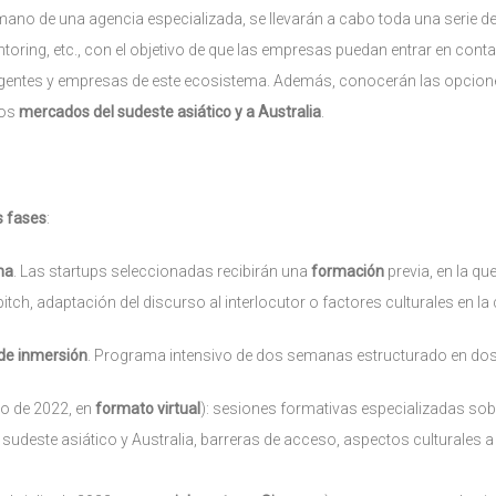
 mano de una agencia especializada, se llevarán a cabo toda una serie de
ring, etc., con el objetivo de que las empresas puedan entrar en conta
agentes y empresas de este ecosistema. Además, conocerán las opcion
ros
mercados del sudeste asiático y a Australia
.
s fases
:
ma
. Las startups seleccionadas recibirán una
formación
previa, en la qu
ch, adaptación del discurso al interlocutor o factores culturales en l
de inmersión
. Programa intensivo de dos semanas estructurado en dos
io de 2022, en
formato virtual
): sesiones formativas especializadas sob
sudeste asiático y Australia, barreras de acceso, aspectos culturales a