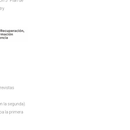
ón 5 “Plan de
try
revistas
n la segunda).
a la primera