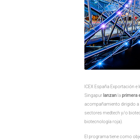
ICEX España Exportación e I
Singapur
lanzan
la
primera 
acompañamiento dirigido a 
sectores medtech y/o biotech
biotecnología roja).
El programa tiene como obj