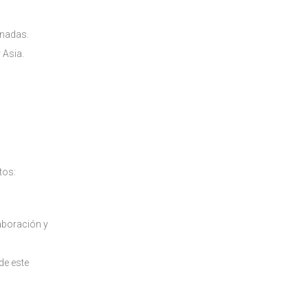
onadas.
 Asia.
tos:
laboración y
de este