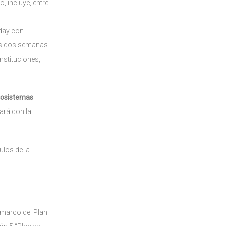
, incluye, entre
 day con
stas dos semanas
nstituciones,
ecosistemas
ará con la
ulos de la
 marco del Plan