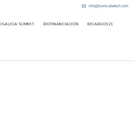
info@bioincubatech.com
OGALICIA SUMMIT
BIOFINANCIACIÓN
BIOARGOS21